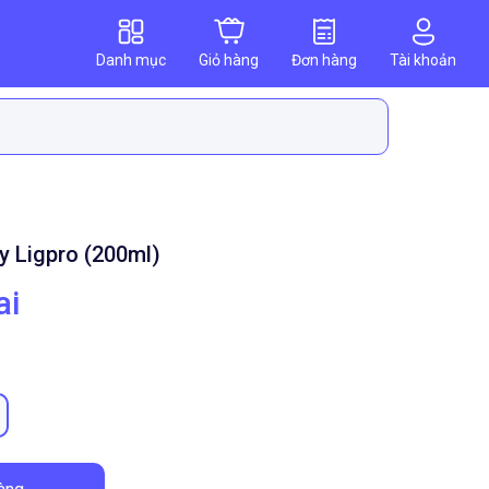
Danh mục
Giỏ hàng
Đơn hàng
Tài khoản
y Ligpro (200ml)
ai