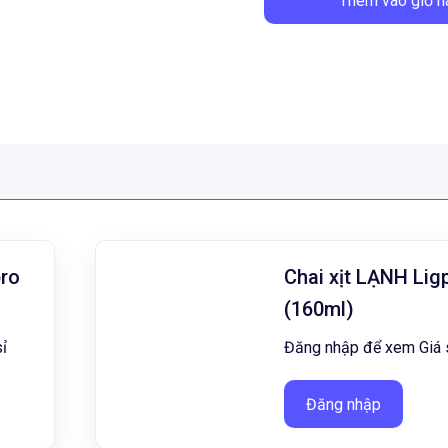
Thêm vào giỏ h
pro
Chai xịt LẠNH Lig
(160ml)
ỉ
Đăng nhập để xem Giá 
Đăng nhập