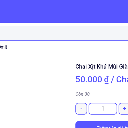
0ml)
Chai Xịt Khử Mùi Già
50.000
₫
/ Ch
Còn 30
-
+
Quantity