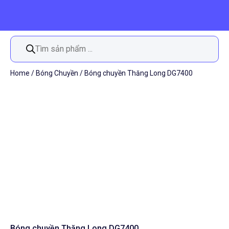
Tìm
kiếm
sản
phẩm
Home
/
Bóng Chuyền
/ Bóng chuyền Thăng Long DG7400
Bóng chuyền Thăng Long DG7400