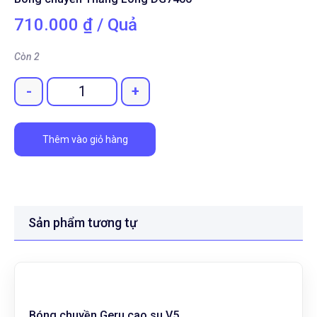
710.000
₫
/ Quả
Còn 2
-
+
Quantity
Thêm vào giỏ hàng
Sản phẩm tương tự
Bóng chuyền Geru cao su V5