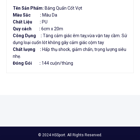
Tên Sản Phẩm:
Băng Quấn Cốt Vợt
Màu Sắc
:
Màu Da
Chất Liệu :
PU
Quy cách :
6cm x 20m
Công Dụng :
Tăng cảm giác êm tay,vừa vặn tay cầm. Sử
dụng loại cuốn lót không gây cảm giác cộm tay
Chất lượng :
Hấp thụ shock, giảm chấn, trọng lượng siêu
nhẹ.
Đóng Gói :
144 cuộn/thùng
© 2024 HSSport. All Rights Reserved.