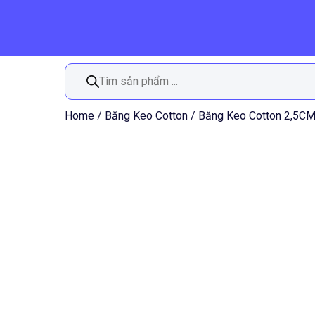
Tìm
kiếm
sản
phẩm
Home
/
Băng Keo Cotton
/ Băng Keo Cotton 2,5C