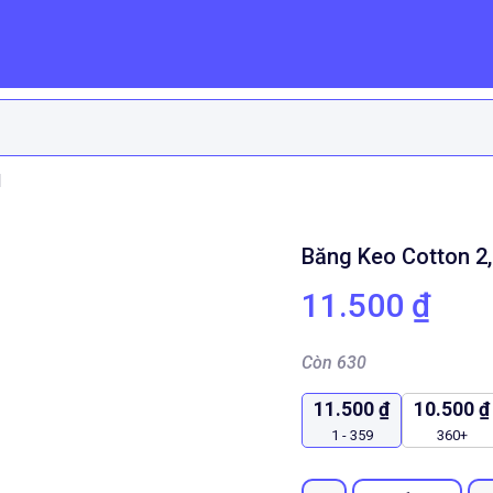
M
Băng Keo Cotton 2
11.500
₫
Còn 630
11.500
₫
10.500
₫
1 - 359
360+