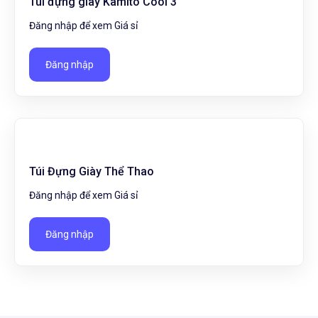
Túi đựng giày Kamito Cool 3
Đăng nhập để xem Giá sỉ
Đăng nhập
Túi Đựng Giày Thể Thao
Đăng nhập để xem Giá sỉ
Đăng nhập