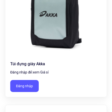
Túi đựng giày Akka
Đăng nhập để xem Giá sỉ
Đăng nhập