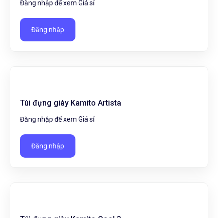
Đăng nhập để xem Giá sỉ
Đăng nhập
Túi đựng giày Kamito Artista
Đăng nhập để xem Giá sỉ
Đăng nhập