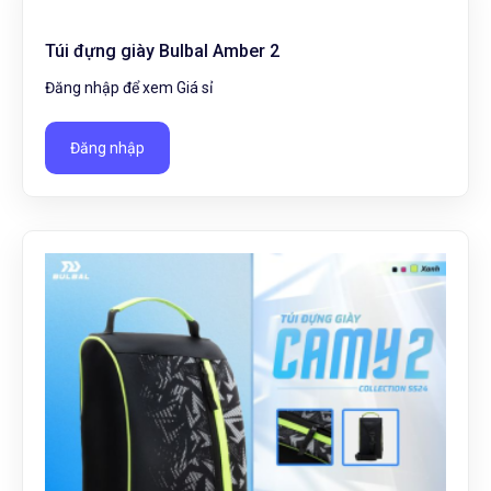
Túi đựng giày Bulbal Amber 2
Đăng nhập để xem Giá sỉ
Đăng nhập